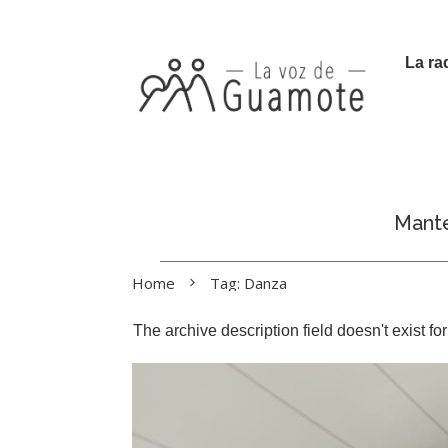
La ra
Manté
Home
Tag: Danza
The archive description field doesn't exist f