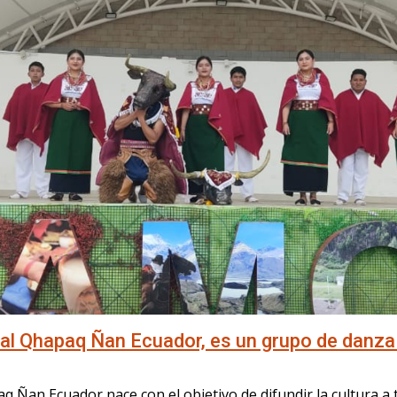
ural Qhapaq Ñan Ecuador, es un grupo de danz
q Ñan Ecuador nace con el objetivo de difundir la cultura a 