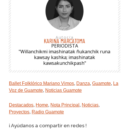
Autor/a
KARINA MARCATOMA
PERIODISTA
"Willanchikmi imashinatak ñukanchik runa
kawsay kashka; imashinatak
kawsakunchikpash"
Ballet Folklórico Mariano Vimos
,
Danza
,
Guamote
,
La
Voz de Guamote
,
Noticias Guamote
Destacados
,
Home
,
Nota Principal
,
Noticias
,
Proyectos
,
Radio Guamote
¡ Ayúdanos a compartir en redes !