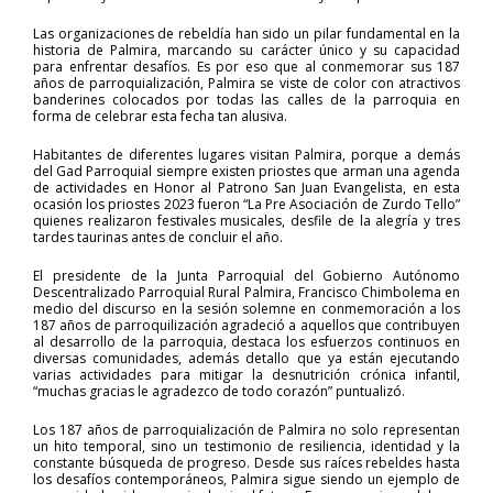
Las organizaciones de rebeldía han sido un pilar fundamental en la
historia de Palmira, marcando su carácter único y su capacidad
para enfrentar desafíos. Es por eso que al conmemorar sus 187
años de parroquialización, Palmira se viste de color con atractivos
banderines colocados por todas las calles de la parroquia en
forma de celebrar esta fecha tan alusiva.
Habitantes de diferentes lugares visitan Palmira, porque a demás
del Gad Parroquial siempre existen priostes que arman una agenda
de actividades en Honor al Patrono San Juan Evangelista, en esta
ocasión los priostes 2023 fueron “La Pre Asociación de Zurdo Tello”
quienes realizaron festivales musicales, desfile de la alegría y tres
tardes taurinas antes de concluir el año.
El presidente de la Junta Parroquial del Gobierno Autónomo
Descentralizado Parroquial Rural Palmira, Francisco Chimbolema en
medio del discurso en la sesión solemne en conmemoración a los
187 años de parroquilización agradeció a aquellos que contribuyen
al desarrollo de la parroquia, destaca los esfuerzos continuos en
diversas comunidades, además detallo que ya están ejecutando
varias actividades para mitigar la desnutrición crónica infantil,
“muchas gracias le agradezco de todo corazón” puntualizó.
Los 187 años de parroquialización de Palmira no solo representan
un hito temporal, sino un testimonio de resiliencia, identidad y la
constante búsqueda de progreso. Desde sus raíces rebeldes hasta
los desafíos contemporáneos, Palmira sigue siendo un ejemplo de