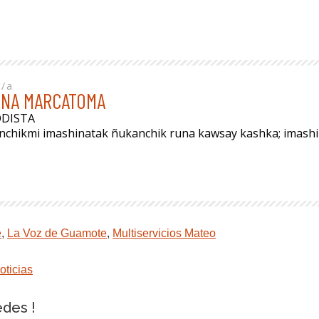
r/a
INA MARCATOMA
ODISTA
anchikmi imashinatak ñukanchik runa kawsay kashka; imas
e
,
La Voz de Guamote
,
Multiservicios Mateo
oticias
edes !