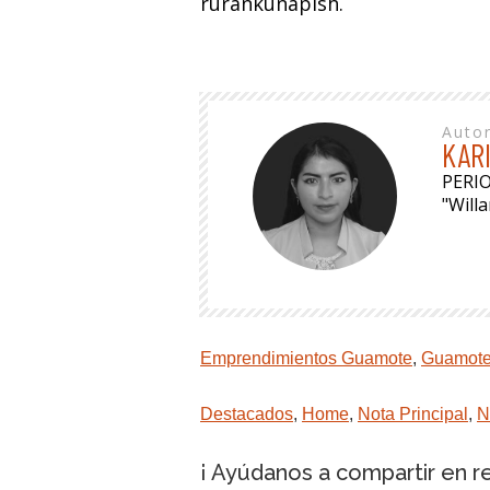
rurankunapish.
Auto
KAR
PERI
"Will
Emprendimientos Guamote
,
Guamot
Destacados
,
Home
,
Nota Principal
,
N
¡ Ayúdanos a compartir en r