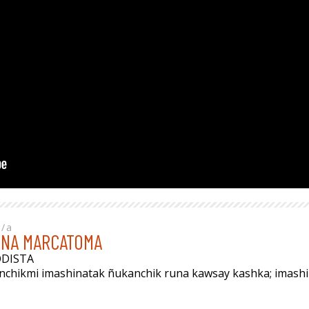
r/a
INA MARCATOMA
ODISTA
anchikmi imashinatak ñukanchik runa kawsay kashka; imas