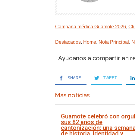
Campaña médica Guamote 2026
,
Cl
Destacados
,
Home
,
Nota Principal
,
N
¡ Ayúdanos a compartir en r
SHARE
TWEET
Más noticias
Guamote celebró con orgul
sus 82 años de
cantonización: una seman
de historia, identidad y