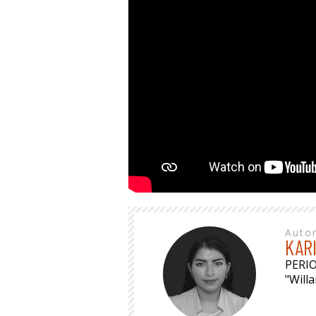
Auto
KAR
PERI
"Will