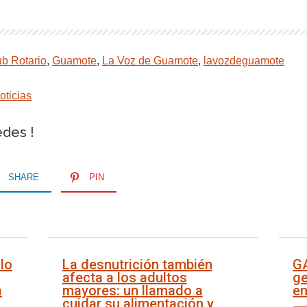
ub Rotario
,
Guamote
,
La Voz de Guamote
,
lavozdeguamote
oticias
edes !
SHARE
PIN
lo
La desnutrición también
G
afecta a los adultos
ge
a
mayores: un llamado a
en
cuidar su alimentación y