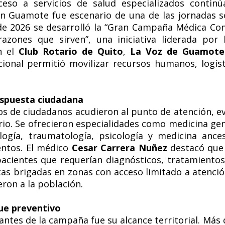
eso a servicios de salud especializados continú
n Guamote fue escenario de una de las jornadas sol
 de 2026 se desarrolló la “Gran Campaña Médica Co
azones que sirven”, una iniciativa liderada por
on el
Club Rotario de Quito
,
La Voz de Guamote
cional permitió movilizar recursos humanos, logíst
espuesta ciudadana
s de ciudadanos acudieron al punto de atención, e
torio. Se ofrecieron especialidades como medicina gen
iología, traumatología, psicología y medicina anc
entos. El médico
Cesar Carrera Nuñez
destacó que 
acientes que requerían diagnósticos, tratamiento
tas brigadas en zonas con acceso limitado a atenció
ron a la población.
que preventivo
antes de la campaña fue su alcance territorial. Más