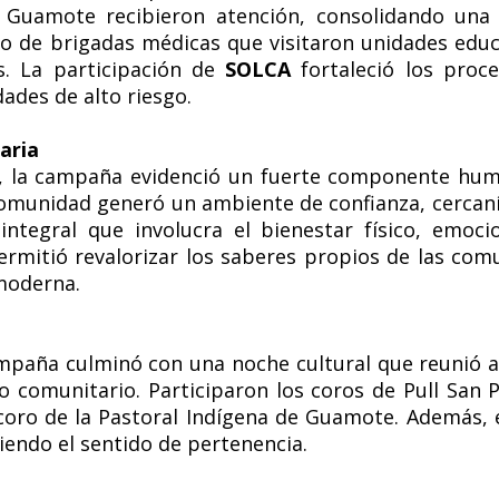
 Guamote recibieron atención, consolidando una 
ajo de brigadas médicas que visitaron unidades educ
s. La participación de
SOLCA
fortaleció los proc
ades de alto riesgo.
aria
ca, la campaña evidenció un fuerte componente huma
omunidad generó un ambiente de confianza, cercanía
tegral que involucra el bienestar físico, emocio
rmitió revalorizar los saberes propios de las com
 moderna.
ampaña culminó con una noche cultural que reunió a
ro comunitario. Participaron los coros de Pull San
 coro de la Pastoral Indígena de Guamote. Además, e
iendo el sentido de pertenencia.