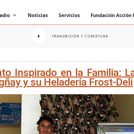
radio
Noticias
Servicios
Fundación Acción
TRANSMISIÓN Y COBERTURA
o Inspirado en la Familia: La
ñay y su Heladería Frost-Deli