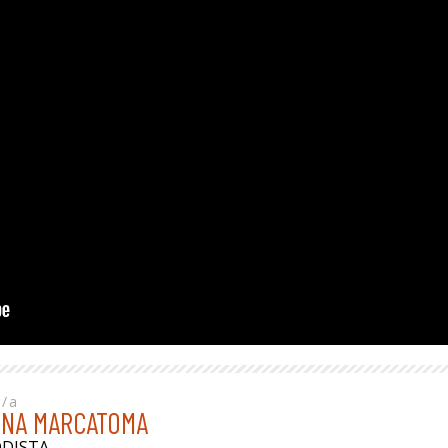
r/a
INA MARCATOMA
ODISTA