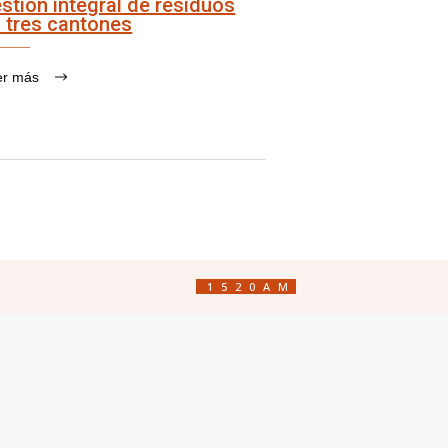
stión integral de residuos
 tres cantones
er más
1520AM