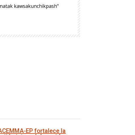
hinatak kawsakunchikpash"
ACEMMA-EP fortalece la