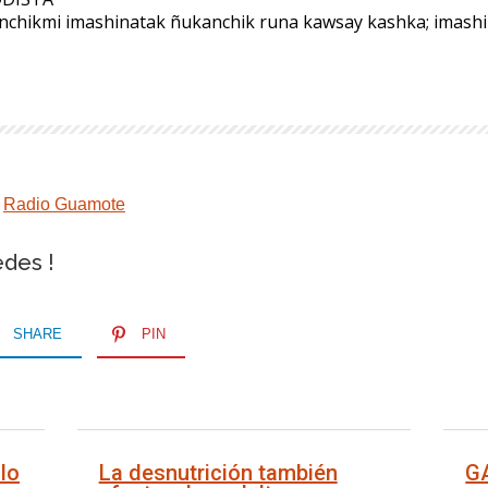
anchikmi imashinatak ñukanchik runa kawsay kashka; imas
,
Radio Guamote
edes !
SHARE
PIN
lo
La desnutrición también
G