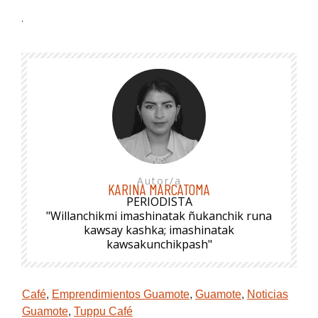
.
Autor/a
KARINA MARCATOMA
PERIODISTA
"Willanchikmi imashinatak ñukanchik runa
kawsay kashka; imashinatak
kawsakunchikpash"
Café
,
Emprendimientos Guamote
,
Guamote
,
Noticias
Guamote
,
Tuppu Café