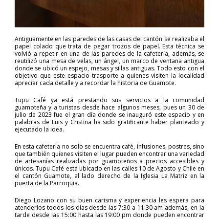
Antiguamente en las paredes de las casas del cantón se realizaba el
papel colado que trata de pegar trozos de papel. Esta técnica se
volvió a repetir en una de las paredes de la cafetería, además, se
reutilizó una mesa de velas, un ángel, un marco de ventana antigua
donde se ubicó un espejo, mesas y sillas antiguas. Todo esto con el
objetivo que este espacio trasporte a quienes visiten la localidad
apreciar cada detalle y a recordar la historia de Guamote.
Tupu Café ya está prestando sus servicios a la comunidad
guamoteña y a turistas desde hace algunos meses, pues un 30 de
julio de 2023 fue el gran día donde se inauguró este espacio y en
palabras de Luis y Cristina ha sido gratificante haber planteado y
ejecutado la idea.
En esta cafetería no solo se encuentra café, infusiones, postres, sino
que también quienes visiten el lugar pueden encontrar una variedad
de artesanías realizadas por guamoteños a precios accesibles y
únicos. Tupu Café está ubicado en las calles 10 de Agosto y Chile en
el cantón Guamote, al lado derecho de la Iglesia La Matriz en la
puerta de la Parroquia.
Diego Lozano con su buen carisma y experiencia les espera para
atenderlos todos los días desde las 7:30 a 11:30 am además, en la
tarde desde las 15:00 hasta las 19:00 pm donde pueden encontrar