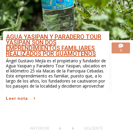
AGUA YASIPAN Y PARADERO TOUR
YASIPAN SON DOS
EMPRENDIMIENTOS FAMILIARES
0
REALIZADOS POR GUAMOTEÑOS
Ángel Gustavo Mejía es el propietario y fundador de
Agua Yasipan y Paradero Tour Yasipan, ubicados en
el kilómetro 25 vía Macas de la Parroquia Cebadas.
Este emprendimiento es familiar, puesto que, a lo
largo de los años, los fundadores se cautivaron por
los paisajes de la localidad y decidieron aprovechar
Leer nota
ANTERIOR
SIGUIENTE