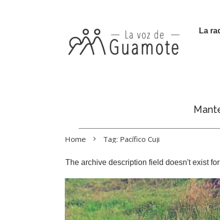
La ra
Manté
Home
Tag: Pacífico Cuji
The archive description field doesn't exist f