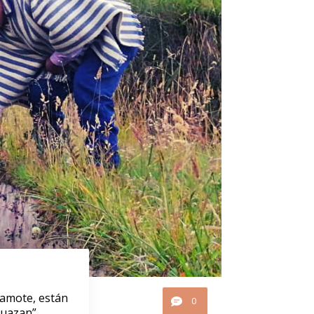
uamote, están
0
guazan”