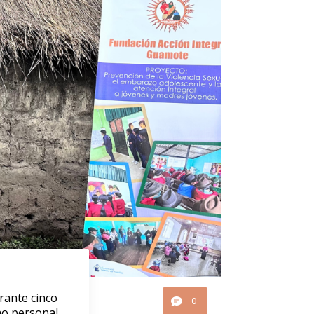
rante cinco
0
ino personal