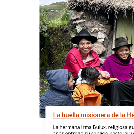
La huella misionera de la 
La hermana Irma Bulux, religiosa gu
años entregó su servicio pastoral y 