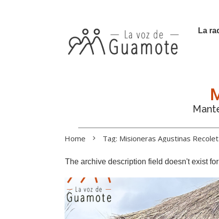
La ra
M
Manté
Home
Tag: Misioneras Agustinas Recole
The archive description field doesn't exist f