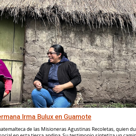
Hermana Irma Bulux en Guamote
atemalteca de las Misioneras Agustinas Recoletas, quien du
social en esta tierra andina. Su testimonio sintetiza un cam