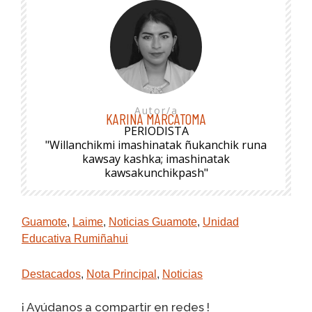
Autor/a
KARINA MARCATOMA
PERIODISTA
"Willanchikmi imashinatak ñukanchik runa
kawsay kashka; imashinatak
kawsakunchikpash"
Guamote
,
Laime
,
Noticias Guamote
,
Unidad
Educativa Rumiñahui
Destacados
,
Nota Principal
,
Noticias
¡ Ayúdanos a compartir en redes !