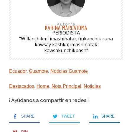
Autor/a
KARINA MARCATOMA
PERIODISTA
"Willanchikmi imashinatak ñukanchik runa
kawsay kashka; imashinatak
kawsakunchikpash"
Ecuador
,
Guamote
,
Noticias Guamote
Destacados
,
Home
,
Nota Principal
,
Noticias
¡ Ayúdanos a compartir en redes !
SHARE
TWEET
SHARE
PIN