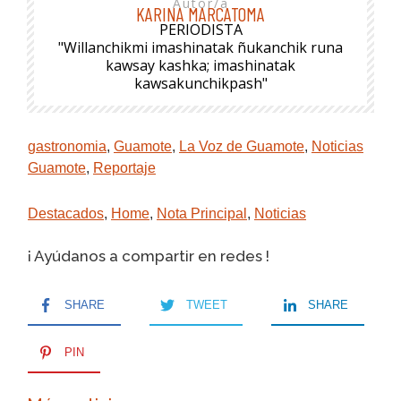
Autor/a
KARINA MARCATOMA
PERIODISTA
"Willanchikmi imashinatak ñukanchik runa
kawsay kashka; imashinatak
kawsakunchikpash"
gastronomia
,
Guamote
,
La Voz de Guamote
,
Noticias
Guamote
,
Reportaje
Destacados
,
Home
,
Nota Principal
,
Noticias
¡ Ayúdanos a compartir en redes !
SHARE
TWEET
SHARE
PIN