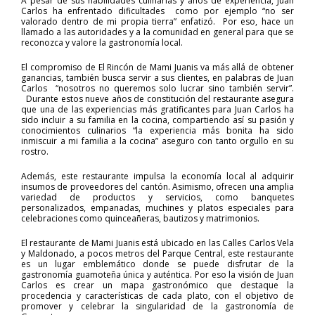
A pesar de sus habilidades culinarias y años de experiencia, Juan
Carlos ha enfrentado dificultades como por ejemplo “no ser
valorado dentro de mi propia tierra” enfatizó. Por eso, hace un
llamado a las autoridades y a la comunidad en general para que se
reconozca y valore la gastronomía local.
El compromiso de El Rincón de Mami Juanis va más allá de obtener
ganancias, también busca servir a sus clientes, en palabras de Juan
Carlos “nosotros no queremos solo lucrar sino también servir”.
Durante estos nueve años de constitución del restaurante asegura
que una de las experiencias más gratificantes para Juan Carlos ha
sido incluir a su familia en la cocina, compartiendo así su pasión y
conocimientos culinarios “la experiencia más bonita ha sido
inmiscuir a mi familia a la cocina” aseguro con tanto orgullo en su
rostro.
Además, este restaurante impulsa la economía local al adquirir
insumos de proveedores del cantón. Asimismo, ofrecen una amplia
variedad de productos y servicios, como banquetes
personalizados, empanadas, muchines y platos especiales para
celebraciones como quinceañeras, bautizos y matrimonios.
El restaurante de Mami Juanis está ubicado en las Calles Carlos Vela
y Maldonado, a pocos metros del Parque Central, este restaurante
es un lugar emblemático donde se puede disfrutar de la
gastronomía guamoteña única y auténtica. Por eso la visión de Juan
Carlos es crear un mapa gastronómico que destaque la
procedencia y características de cada plato, con el objetivo de
promover y celebrar la singularidad de la gastronomía de