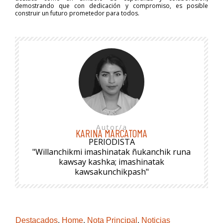
demostrando que con dedicación y compromiso, es posible
construir un futuro prometedor para todos.
Autor/a
KARINA MARCATOMA
PERIODISTA
"Willanchikmi imashinatak ñukanchik runa
kawsay kashka; imashinatak
kawsakunchikpash"
Destacados
,
Home
,
Nota Principal
,
Noticias