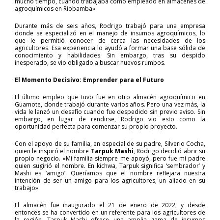
mucho tiempo, cuando trabajaba como empleado en almacenes de
agroquímicos en Riobamba».
Durante más de seis años, Rodrigo trabajó para una empresa
donde se especializó en el manejo de insumos agroquímicos, lo
que le permitió conocer de cerca las necesidades de los
agricultores. Esa experiencia lo ayudó a formar una base sólida de
conocimiento y habilidades. Sin embargo, tras su despido
inesperado, se vio obligado a buscar nuevos rumbos.
El Momento Decisivo: Emprender para el Futuro
El último empleo que tuvo fue en otro almacén agroquímico en
Guamote, donde trabajó durante varios años. Pero una vez más, la
vida le lanzó un desafío cuando fue despedido sin previo aviso. Sin
embargo, en lugar de rendirse, Rodrigo vio esto como la
oportunidad perfecta para comenzar su propio proyecto.
Con el apoyo de su familia, en especial de su padre, Silverio Cocha,
quien le inspiró el nombre
Tarpuk Mashi
, Rodrigo decidió abrir su
propio negocio. «Mi familia siempre me apoyó, pero fue mi padre
quien sugirió el nombre. En kichwa, Tarpuk significa ‘sembrador’ y
Mashi es ‘amigo’. Queríamos que el nombre reflejara nuestra
intención de ser un amigo para los agricultores, un aliado en su
trabajo».
El almacén fue inaugurado el 21 de enero de 2022, y desde
entonces se ha convertido en un referente para los agricultores de
la región. Tarpuk Mashi ofrece una amplia gama de insumos