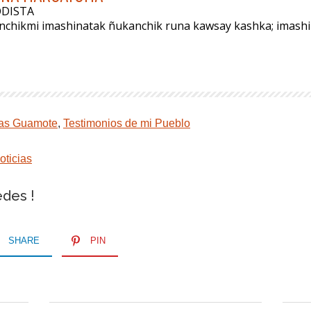
ODISTA
anchikmi imashinatak ñukanchik runa kawsay kashka; imas
ias Guamote
,
Testimonios de mi Pueblo
oticias
edes !
SHARE
PIN