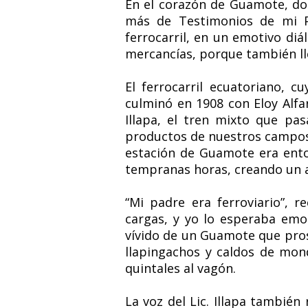
En el corazón de Guamote, dond
más de Testimonios de mi 
ferrocarril, en un emotivo di
mercancías, porque también ll
El ferrocarril ecuatoriano,
culminó en 1908 con Eloy Alfa
Illapa, el tren mixto que pa
productos de nuestros campos 
estación de Guamote era ento
tempranas horas, creando un a
“Mi padre era ferroviario”, r
cargas, y yo lo esperaba emoc
vívido de un Guamote que pros
llapingachos y caldos de mond
quintales al vagón.
La voz del Lic. Illapa también 