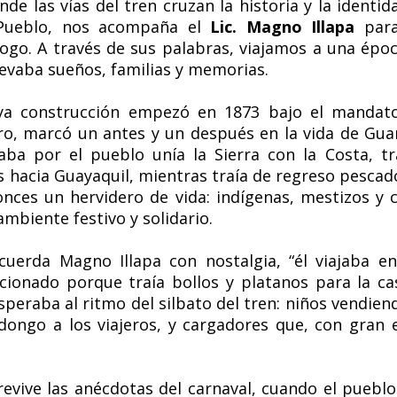
e las vías del tren cruzan la historia y la identi
Pueblo, nos acompaña el
Lic. Magno Illapa
para 
álogo. A través de sus palabras, viajamos a una épo
evaba sueños, familias y memorias.
 cuya construcción empezó en 1873 bajo el mandat
ro, marcó un antes y un después en la vida de Gua
saba por el pueblo unía la Sierra con la Costa, 
hacia Guayaquil, mientras traía de regreso pescado
nces un hervidero de vida: indígenas, mestizos y 
mbiente festivo y solidario.
ecuerda Magno Illapa con nostalgia, “él viajaba 
ionado porque traía bollos y platanos para la ca
peraba al ritmo del silbato del tren: niños vendien
ongo a los viajeros, y cargadores que, con gran 
revive las anécdotas del carnaval, cuando el pueblo 