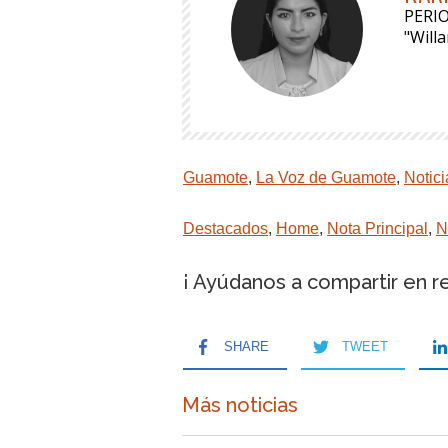
PERI
"Will
Guamote
,
La Voz de Guamote
,
Notic
Destacados
,
Home
,
Nota Principal
,
N
¡ Ayúdanos a compartir en r
SHARE
TWEET
Más noticias