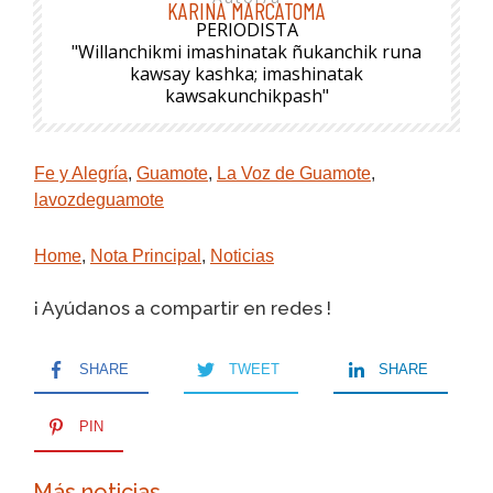
KARINA MARCATOMA
PERIODISTA
"Willanchikmi imashinatak ñukanchik runa
kawsay kashka; imashinatak
kawsakunchikpash"
Fe y Alegría
,
Guamote
,
La Voz de Guamote
,
lavozdeguamote
Home
,
Nota Principal
,
Noticias
¡ Ayúdanos a compartir en redes !
SHARE
TWEET
SHARE
PIN
Más noticias