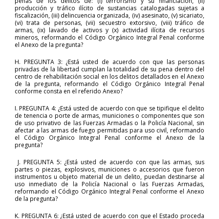
penas de los delitos de: (i) terrorismo y su financiación, (ii)
producción y tráfico ilícito de sustancias catalogadas sujetas a
fiscalización, (iii) delincuencia organizada, (iv) asesinato, (v) sicariato,
(vi) trata de personas, (vii) secuestro extorsivo, (viii) tráfico de
armas, (ix) lavado de activos y (x) actividad ilícita de recursos
mineros, reformando el Código Orgánico Integral Penal conforme
el Anexo de la pregunta?
H. PREGUNTA 3: ¿Está usted de acuerdo con que las personas
privadas de la libertad cumplan la totalidad de su pena dentro del
centro de rehabilitación social en los delitos detallados en el Anexo
de la pregunta, reformando el Código Orgánico Integral Penal
conforme consta en el referido Anexo?
I. PREGUNTA 4: ¿Está usted de acuerdo con que se tipifique el delito
de tenencia o porte de armas, municiones o componentes que son
de uso privativo de las Fuerzas Armadas o la Policía Nacional, sin
afectar a las armas de fuego permitidas para uso civil, reformando
el Código Orgánico Integral Penal conforme el Anexo de la
pregunta?
J. PREGUNTA 5: ¿Está usted de acuerdo con que las armas, sus
partes o piezas, explosivos, municiones o accesorios que fueron
instrumentos u objeto material de un delito, puedan destinarse al
uso inmediato de la Policía Nacional o las Fuerzas Armadas,
reformando el Código Orgánico Integral Penal conforme el Anexo
de la pregunta?
K. PREGUNTA 6: ¿Está usted de acuerdo con que el Estado proceda