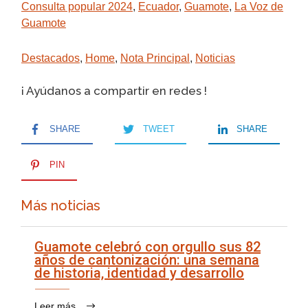
Consulta popular 2024
,
Ecuador
,
Guamote
,
La Voz de
Guamote
Destacados
,
Home
,
Nota Principal
,
Noticias
¡ Ayúdanos a compartir en redes !
SHARE
TWEET
SHARE
PIN
Más noticias
Guamote celebró con orgullo sus 82
años de cantonización: una semana
de historia, identidad y desarrollo
Leer más