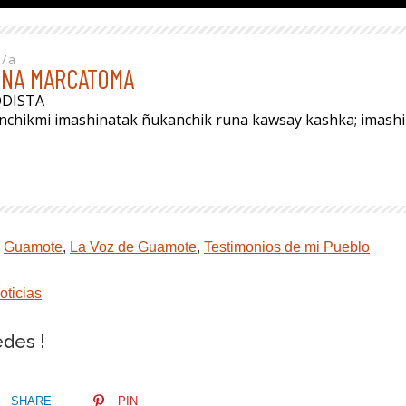
r/a
INA MARCATOMA
ODISTA
anchikmi imashinatak ñukanchik runa kawsay kashka; imas
,
Guamote
,
La Voz de Guamote
,
Testimonios de mi Pueblo
oticias
edes !
SHARE
PIN