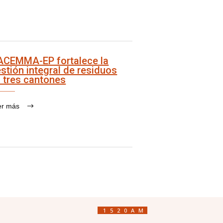
ACEMMA-EP fortalece la
stión integral de residuos
 tres cantones
er más
1520AM