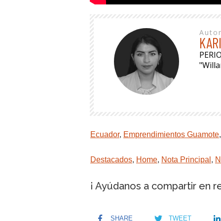
Auto
KAR
PERI
"Will
Ecuador
,
Emprendimientos Guamote
Destacados
,
Home
,
Nota Principal
,
N
¡ Ayúdanos a compartir en r
SHARE
TWEET