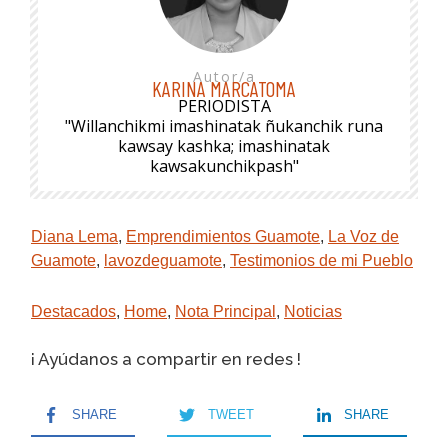
Autor/a
KARINA MARCATOMA
PERIODISTA
"Willanchikmi imashinatak ñukanchik runa
kawsay kashka; imashinatak
kawsakunchikpash"
Diana Lema
,
Emprendimientos Guamote
,
La Voz de
Guamote
,
lavozdeguamote
,
Testimonios de mi Pueblo
Destacados
,
Home
,
Nota Principal
,
Noticias
¡ Ayúdanos a compartir en redes !
SHARE
TWEET
SHARE