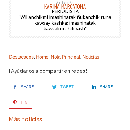
Autor/a
KARINA MARCATOMA
PERIODISTA
"Willanchikmi imashinatak ñukanchik runa
kawsay kashka; imashinatak
kawsakunchikpash"
Destacados
,
Home
,
Nota Principal
,
Noticias
¡ Ayúdanos a compartir en redes !
SHARE
TWEET
SHARE
PIN
Más noticias