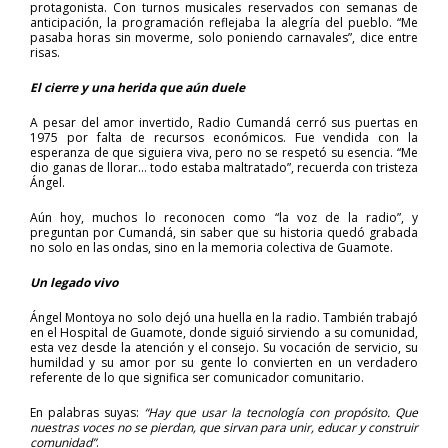
protagonista. Con turnos musicales reservados con semanas de
anticipación, la programación reflejaba la alegría del pueblo. “Me
pasaba horas sin moverme, solo poniendo carnavales”, dice entre
risas.
El cierre y una herida que aún duele
A pesar del amor invertido, Radio Cumandá cerró sus puertas en
1975 por falta de recursos económicos. Fue vendida con la
esperanza de que siguiera viva, pero no se respetó su esencia. “Me
dio ganas de llorar… todo estaba maltratado”, recuerda con tristeza
Ángel.
Aún hoy, muchos lo reconocen como “la voz de la radio”, y
preguntan por Cumandá, sin saber que su historia quedó grabada
no solo en las ondas, sino en la memoria colectiva de Guamote.
Un legado vivo
Ángel Montoya no solo dejó una huella en la radio. También trabajó
en el Hospital de Guamote, donde siguió sirviendo a su comunidad,
esta vez desde la atención y el consejo. Su vocación de servicio, su
humildad y su amor por su gente lo convierten en un verdadero
referente de lo que significa ser comunicador comunitario.
En palabras suyas:
“Hay que usar la tecnología con propósito. Que
nuestras voces no se pierdan, que sirvan para unir, educar y construir
comunidad”
.