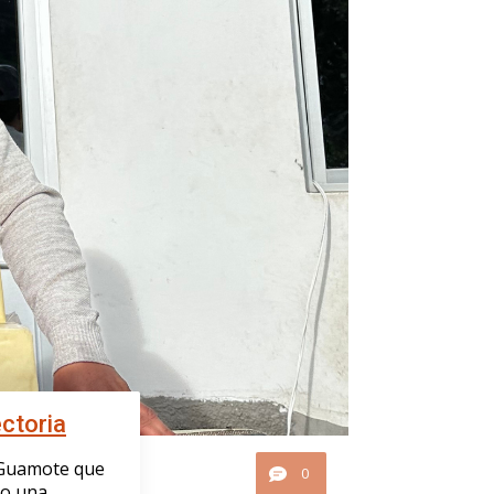
ctoria
 Guamote que
0
mo una