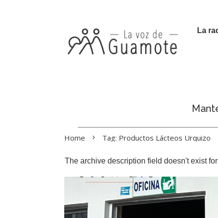
La ra
Manté
Home
Tag: Productos Lácteos Urquizo
The archive description field doesn't exist f