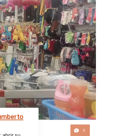
Humberto
0
 abrir su