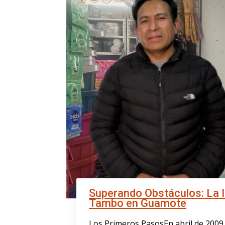
Superando Obstáculos: La 
Tambo en Guamote
Los Primeros PasosEn abril de 2009