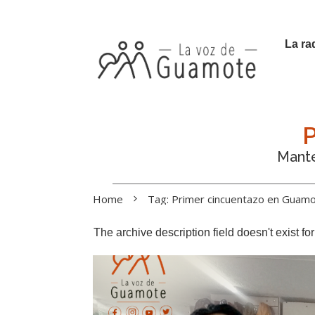
La ra
P
Manté
Home
Tag: Primer cincuentazo en Guam
The archive description field doesn't exist f