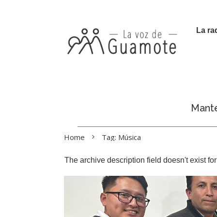
La ra
Manté
Home
Tag: Música
The archive description field doesn't exist f