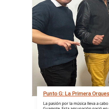
Punto G: La Primera Orque
La pasión por la música lleva a cabo
Guamote. Esta agrupación nació en s