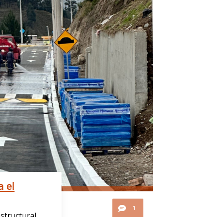
 el
1
estructural