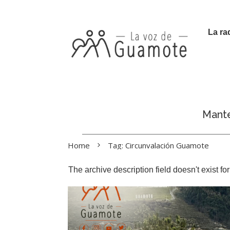
La ra
Manté
Home
Tag: Circunvalación Guamote
The archive description field doesn't exist f