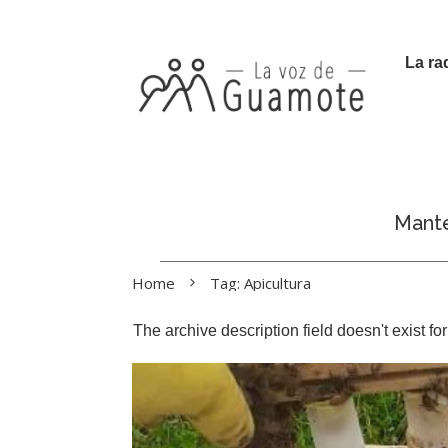
La ra
Manté
Home
Tag: Apicultura
The archive description field doesn't exist f