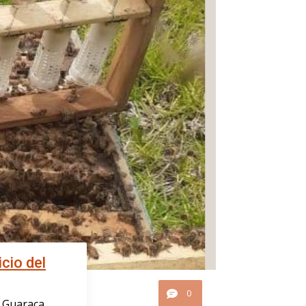
cio del
0
a Guaraca,