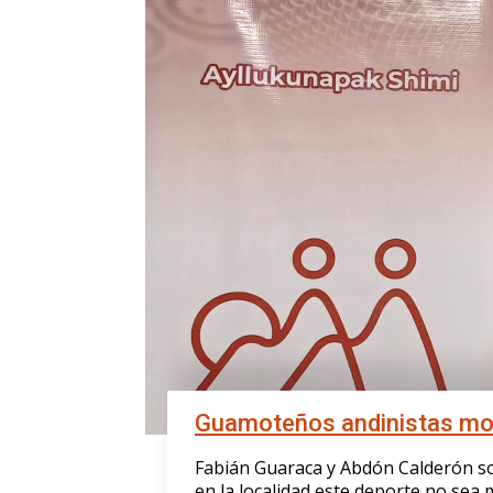
Guamoteños andinistas moti
Fabián Guaraca y Abdón Calderón so
en la localidad este deporte no sea