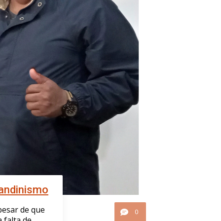
 andinismo
pesar de que
0
 falta de