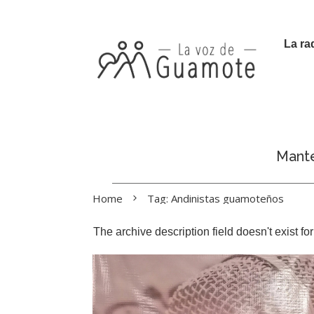
La ra
Manté
Home
Tag: Andinistas guamoteños
The archive description field doesn't exist f