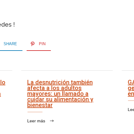
edes !
SHARE
PIN
lo
La desnutrición también
G
afecta a los adultos
ge
a
mayores: un llamado a
en
cuidar su alimentación y
bienestar
Le
Leer más