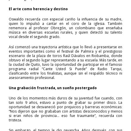
El arte como herencia y destino
Oswaldo recuerda con especial cariño la influencia de su madre,
quien lo impulsó a cantar en el coro de la iglesia. También
rememora al profesor Obregón, un colombiano que enseñaba
música en diversas escuelas rurales, y quien detectó su talento
vocal desde el segundo grado.
Así comenzó una trayectoria artística que lo llevó a presentarse en
eventos importantes como el festival de Palmira y el prestigioso
escenario de la plaza de toros Raúl Dávalos en Riobamba, donde
obtuvo el segundo lugar representando a su escuela. Más tarde, en
la ciudad de Quito, tuvo la oportunidad de participar en el famoso
programa radial “Cante Usted Si Puede” de Radio Tarqui,
clasificando entre los finalistas, aunque sin el respaldo técnico ni
asesoramiento profesional.
Una grabación frustrada, un sueño postergado
Uno de los momentos más duros de su juventud fue cuando, con
tan solo 9 años, estuvo a punto de grabar su primer disco. La
oportunidad se desvaneció por prejuicios y barreras económicas:
“Nos dijeron que no grababan con artistas desconocidos y menos
si eran niños de provincia… eso fue traumante”, recuerda con
tristeza.
Sin embargo, el tiempo le dio revancha. Años después, con sus