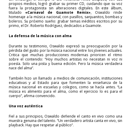
propios medios, logró grabar su primer CD, cuidando que su voz
fuera la protagonista sin alteraciones digitales. En este álbum,
titulado
«Carnaval de Guamote Remix»
, Oswaldo rinde
homenaje a la música nacional, con pasillos, sanjuanitos, bombas y
boleros. Su próximo sueño: grabar temas inéditos escritos por su
primo, el Dr. Roberto Rodríguez, dedicados a Guamote.
La defensa de la música con alma
Durante su testimonio, Oswaldo expresó su preocupación por la
pérdida del gusto por la música nacional entre los jóvenes actuales.
Critica que muchas producciones modernas prioricen el ritmo
sobre el contenido: “Hoy muchos artistas no necesitan ni voz ni
poesía. Solo una pista y buena edición. Pero la música verdadera
nace del alma”.
También hizo un llamado a medios de comunicación, instituciones
educativas y al Estado para que fomenten la enseñanza de la
música nacional en escuelas y colegios, como se hacía antes. “La
música es alimento para el alma, como el ejercicio lo es para el
cuerpo”, afirma convencido.
Una voz auténtica
Fiel a sus principios, Oswaldo defiende el canto en vivo como una
muestra genuina del talento. “Un verdadero artista canta en vivo, sin
playback. Hay que respetar al público”.