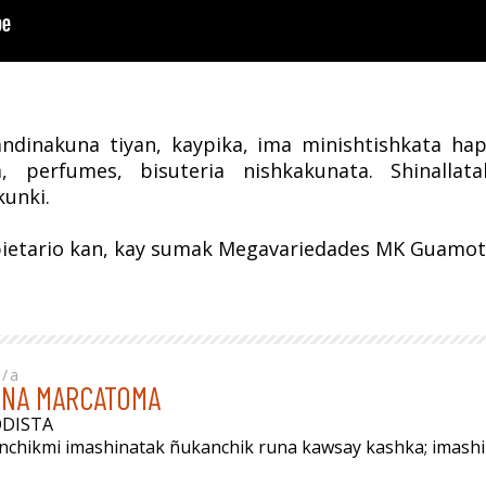
dinakuna tiyan, kaypika, ima minishtishkata hap
a, perfumes, bisuteria nishkakunata. Shinalla
kunki.
ietario kan, kay sumak Megavariedades MK Guamote 
r/a
INA MARCATOMA
ODISTA
anchikmi imashinatak ñukanchik runa kawsay kashka; imas