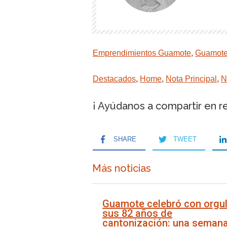
Emprendimientos Guamote
,
Guamot
Destacados
,
Home
,
Nota Principal
,
N
¡ Ayúdanos a compartir en r
SHARE
TWEET
Más noticias
Guamote celebró con orgul
sus 82 años de
cantonización: una seman