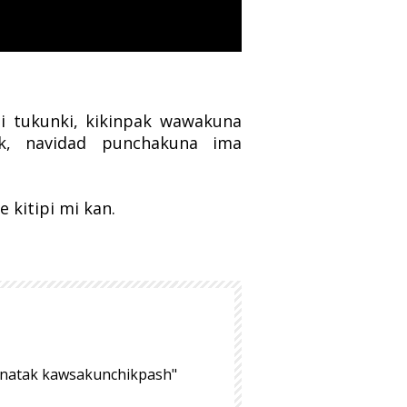
i tukunki, kikinpak wawakuna
tak, navidad punchakuna ima
kitipi mi kan.
hinatak kawsakunchikpash"