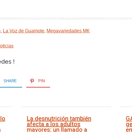
e
,
La Voz de Guamote
,
Megavariedades MK
oticias
edes !
SHARE
PIN
lo
La desnutrición también
G
afecta a los adultos
ge
a
mayores: un llamado a
en