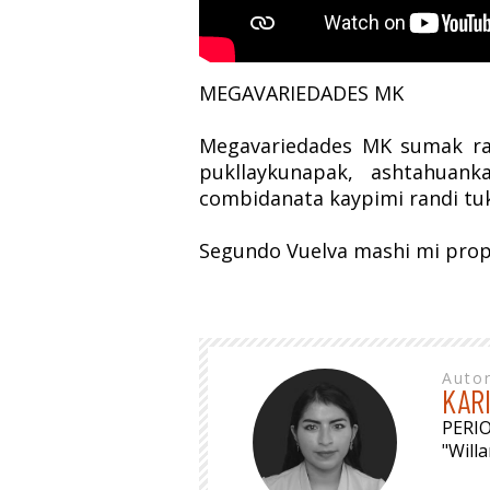
MEGAVARIEDADES MK
Megavariedades MK sumak ran
pukllaykunapak, ashtahuank
combidanata kaypimi randi tu
Segundo Vuelva mashi mi prop
Auto
KAR
PERI
"Will