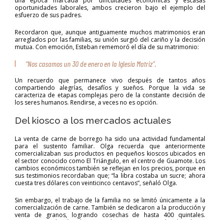
una época marcada por dificultades económicas y escasas
oportunidades laborales, ambos crecieron bajo el ejemplo del
esfuerzo de sus padres.
Recordaron que, aunque antiguamente muchos matrimonios eran
arreglados por las familias, su unión surgió del cariño y la decisión
mutua. Con emoción, Esteban rememoró el día de su matrimonio:
“Nos casamos un 30 de enero en la Iglesia Matriz”.
Un recuerdo que permanece vivo después de tantos años
compartiendo alegrías, desafíos y sueños. Porque la vida se
caracteriza de etapas complejas pero de la constante decisión de
los seres humanos. Rendirse, a veces no es opción.
Del kiosco a los mercados actuales
La venta de carne de borrego ha sido una actividad fundamental
para el sustento familiar. Olga recuerda que anteriormente
comercializaban sus productos en pequeños kioscos ubicados en
el sector conocido como El Triángulo, en el centro de Guamote. Los
cambios económicos también se reflejan en los precios, porque en
sus testimonios recordaban que; “la libra costaba un sucre; ahora
cuesta tres dólares con veinticinco centavos”, señaló Olga.
Sin embargo, el trabajo de la familia no se limitó únicamente a la
comercialización de carne. También se dedicaron a la producción y
venta de granos, logrando cosechas de hasta 400 quintales.