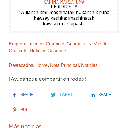
KARINA MARCATOMA
PERIODISTA
"Willanchikmi imashinatak ñukanchik runa
kawsay kashka; imashinatak
kawsakunchikpash"
Emprendimientos Guamote
,
Guamote
,
La Voz de
Guamote
,
Noticias Guamote
Destacados
,
Home
,
Nota Principal
,
Noticias
¡ Ayúdanos a compartir en redes !
SHARE
TWEET
SHARE
PIN
Más noticias