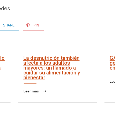
edes !
SHARE
PIN
lo
La desnutrición también
G
afecta a los adultos
ge
a
mayores: un llamado a
en
cuidar su alimentación y
bienestar
Le
Leer más