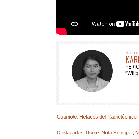
Auto
KAR
PERI
"Will
Guamote
,
Helados del Radiotécnico
,
Destacados
,
Home
,
Nota Principal
,
N