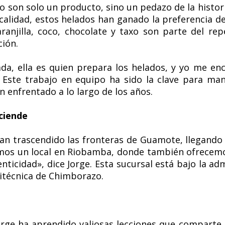
no son solo un producto, sino un pedazo de la histo
 calidad, estos helados han ganado la preferencia d
anjilla, coco, chocolate y taxo son parte del re
ión.
ada, ella es quien prepara los helados, y yo me e
. Este trabajo en equipo ha sido la clave para ma
n enfrentado a lo largo de los años.
ciende
han trascendido las fronteras de Guamote, llegand
os un local en Riobamba, donde también ofrecemos
nticidad», dice Jorge. Esta sucursal está bajo la ad
olitécnica de Chimborazo.
 Jorge ha aprendido valiosas lecciones que compart