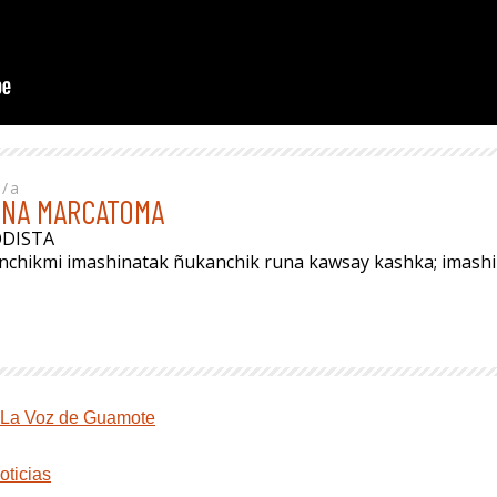
r/a
INA MARCATOMA
ODISTA
anchikmi imashinatak ñukanchik runa kawsay kashka; imas
La Voz de Guamote
oticias