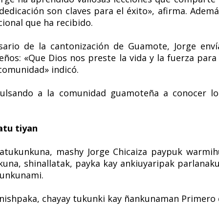
 dedicación son claves para el éxito», afirma. Ade
ional que ha recibido.
rsario de la cantonización de Guamote, Jorge env
eños: «Que Dios nos preste la vida y la fuerza par
comunidad» indicó.
ulsando a la comunidad guamoteña a conocer lo
atu tiyan
hatukunkuna, mashy Jorge Chicaiza paypuk warmi
una, shinallatak, payka kay ankiuyaripak parlanaku
kunkunami.
nishpaka, chayay tukunki kay ñankunaman Primero 