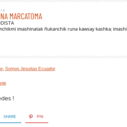
r/a
INA MARCATOMA
ODISTA
anchikmi imashinatak ñukanchik runa kawsay kashka; imas
te
,
Somos Jesuitas Ecuador
ote
edes !
SHARE
PIN