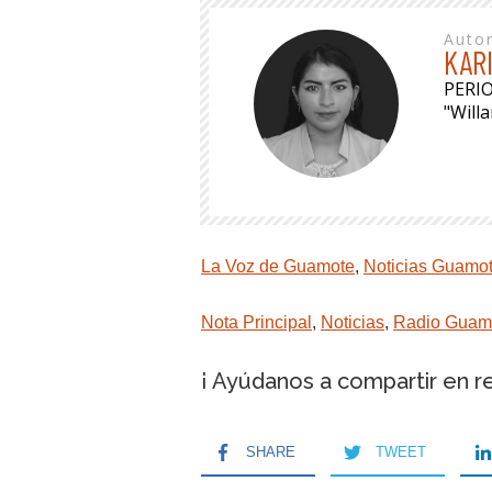
Auto
KAR
PERI
"Will
La Voz de Guamote
,
Noticias Guamo
Nota Principal
,
Noticias
,
Radio Guam
¡ Ayúdanos a compartir en r
SHARE
TWEET