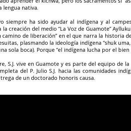
ado aprender el kichwa, pero los sacramentos si” a
a lengua nativa.
ivo siempre ha sido ayudar al indígena y al camp
a la creación del medio “La Voz de Guamote” Ayllu
 camino de liberación” en el que narra la historia 
suitas, plasmando la ideología indígena “shuk uma,
una sola boca). Porque “el indígena lucha por el bie
aire, S.J. vive en Guamote y es parte del equipo de l
pleta del P. Julio S.J. hacia las comunidades indíg
ntrega de un doctorado honoris causa.