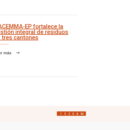
ACEMMA-EP fortalece la
stión integral de residuos
 tres cantones
er más
1520AM