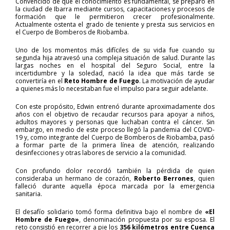
Convencido de que el conocimiento es fundamental, se preparó en
la ciudad de Ibarra mediante cursos, capacitaciones y procesos de
formación que le permitieron crecer profesionalmente.
Actualmente ostenta el grado de teniente y presta sus servicios en
el Cuerpo de Bomberos de Riobamba.
Uno de los momentos más difíciles de su vida fue cuando su
segunda hija atravesó una compleja situación de salud. Durante las
largas noches en el hospital del Seguro Social, entre la
incertidumbre y la soledad, nació la idea que más tarde se
convertiría en el
Reto Hombre de Fuego
. La motivación de ayudar
a quienes más lo necesitaban fue el impulso para seguir adelante.
Con este propósito, Edwin entrenó durante aproximadamente dos
años con el objetivo de recaudar recursos para apoyar a niños,
adultos mayores y personas que luchaban contra el cáncer. Sin
embargo, en medio de este proceso llegó la pandemia del COVID-
19 y, como integrante del Cuerpo de Bomberos de Riobamba, pasó
a formar parte de la primera línea de atención, realizando
desinfecciones y otras labores de servicio a la comunidad.
Con profundo dolor recordó también la pérdida de quien
consideraba un hermano de corazón,
Roberto Berrones
, quien
falleció durante aquella época marcada por la emergencia
sanitaria.
El desafío solidario tomó forma definitiva bajo el nombre de
«El
Hombre de Fuego»
, denominación propuesta por su esposa. El
reto consistió en recorrer a pie los
356 kilómetros entre Cuenca