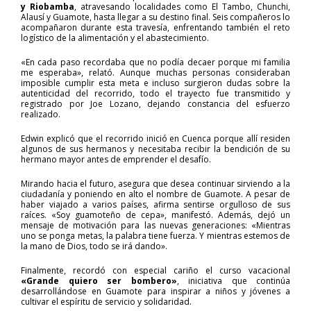
y Riobamba
, atravesando localidades como El Tambo, Chunchi,
Alausí y Guamote, hasta llegar a su destino final. Seis compañeros lo
acompañaron durante esta travesía, enfrentando también el reto
logístico de la alimentación y el abastecimiento.
«En cada paso recordaba que no podía decaer porque mi familia
me esperaba», relató. Aunque muchas personas consideraban
imposible cumplir esta meta e incluso surgieron dudas sobre la
autenticidad del recorrido, todo el trayecto fue transmitido y
registrado por Joe Lozano, dejando constancia del esfuerzo
realizado.
Edwin explicó que el recorrido inició en Cuenca porque allí residen
algunos de sus hermanos y necesitaba recibir la bendición de su
hermano mayor antes de emprender el desafío.
Mirando hacia el futuro, asegura que desea continuar sirviendo a la
ciudadanía y poniendo en alto el nombre de Guamote. A pesar de
haber viajado a varios países, afirma sentirse orgulloso de sus
raíces. «Soy guamoteño de cepa», manifestó. Además, dejó un
mensaje de motivación para las nuevas generaciones: «Mientras
uno se ponga metas, la palabra tiene fuerza. Y mientras estemos de
la mano de Dios, todo se irá dando».
Finalmente, recordó con especial cariño el curso vacacional
«Grande quiero ser bombero»
, iniciativa que continúa
desarrollándose en Guamote para inspirar a niños y jóvenes a
cultivar el espíritu de servicio y solidaridad.