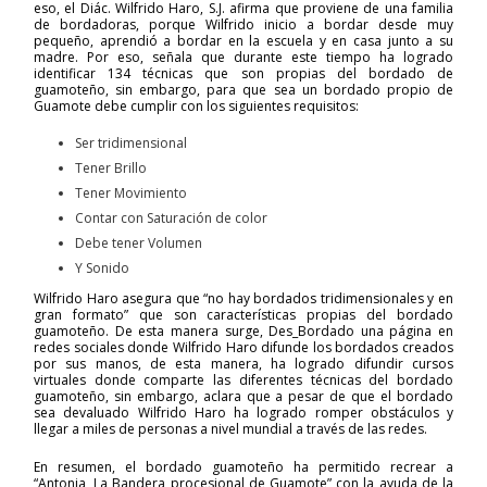
eso, el Diác. Wilfrido Haro, S.J. afirma que proviene de una familia
de bordadoras, porque Wilfrido inicio a bordar desde muy
pequeño, aprendió a bordar en la escuela y en casa junto a su
madre. Por eso, señala que durante este tiempo ha logrado
identificar 134 técnicas que son propias del bordado de
guamoteño, sin embargo, para que sea un bordado propio de
Guamote debe cumplir con los siguientes requisitos:
Ser tridimensional
Tener Brillo
Tener Movimiento
Contar con Saturación de color
Debe tener Volumen
Y Sonido
Wilfrido Haro asegura que “no hay bordados tridimensionales y en
gran formato” que son características propias del bordado
guamoteño. De esta manera surge, Des_Bordado una página en
redes sociales donde Wilfrido Haro difunde los bordados creados
por sus manos, de esta manera, ha logrado difundir cursos
virtuales donde comparte las diferentes técnicas del bordado
guamoteño, sin embargo, aclara que a pesar de que el bordado
sea devaluado Wilfrido Haro ha logrado romper obstáculos y
llegar a miles de personas a nivel mundial a través de las redes.
En resumen, el bordado guamoteño ha permitido recrear a
“Antonia, La Bandera procesional de Guamote” con la ayuda de la