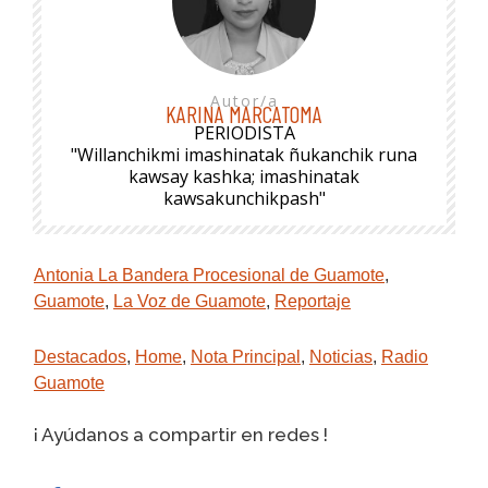
Autor/a
KARINA MARCATOMA
PERIODISTA
"Willanchikmi imashinatak ñukanchik runa
kawsay kashka; imashinatak
kawsakunchikpash"
Antonia La Bandera Procesional de Guamote
,
Guamote
,
La Voz de Guamote
,
Reportaje
Destacados
,
Home
,
Nota Principal
,
Noticias
,
Radio
Guamote
¡ Ayúdanos a compartir en redes !