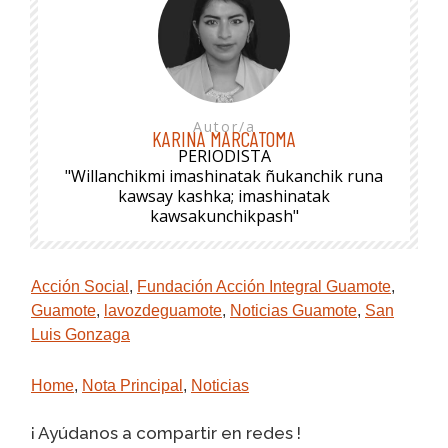
Autor/a
KARINA MARCATOMA
PERIODISTA
"Willanchikmi imashinatak ñukanchik runa
kawsay kashka; imashinatak
kawsakunchikpash"
Acción Social
,
Fundación Acción Integral Guamote
,
Guamote
,
lavozdeguamote
,
Noticias Guamote
,
San
Luis Gonzaga
Home
,
Nota Principal
,
Noticias
¡ Ayúdanos a compartir en redes !