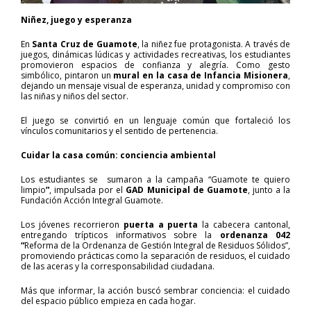
Niñez, juego y esperanza
En
Santa Cruz de Guamote
, la niñez fue protagonista. A través de
juegos, dinámicas lúdicas y actividades recreativas, los estudiantes
promovieron espacios de confianza y alegría. Como gesto
simbólico, pintaron un
mural en la casa de Infancia Misionera
,
dejando un mensaje visual de esperanza, unidad y compromiso con
las niñas y niños del sector.
El juego se convirtió en un lenguaje común que fortaleció los
vínculos comunitarios y el sentido de pertenencia.
Cuidar la casa común: conciencia ambiental
Los estudiantes se sumaron a la campaña “Guamote te quiero
limpio
”
, impulsada por el
GAD Municipal de Guamote
, junto a la
Fundación Acción Integral Guamote.
Los jóvenes recorrieron
puerta a puerta
la cabecera cantonal,
entregando trípticos informativos sobre la
ordenanza 042
“
Reforma de la Ordenanza de Gestión Integral de Residuos Sólidos”,
promoviendo prácticas como la separación de residuos, el cuidado
de las aceras y la corresponsabilidad ciudadana.
Más que informar, la acción buscó sembrar conciencia: el cuidado
del espacio público empieza en cada hogar.