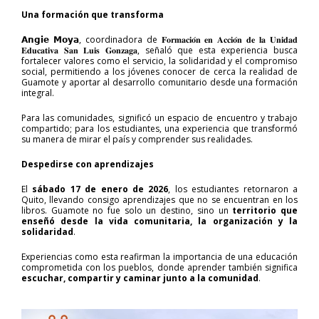
Una formación que transforma
𝗔𝗻𝗴𝗶𝗲 𝗠𝗼𝘆𝗮, coordinadora de 𝐅𝐨𝐫𝐦𝐚𝐜𝐢𝐨́𝐧 𝐞𝐧 𝐀𝐜𝐜𝐢𝐨́𝐧 𝐝𝐞 𝐥𝐚 𝐔𝐧𝐢𝐝𝐚𝐝
𝐄𝐝𝐮𝐜𝐚𝐭𝐢𝐯𝐚 𝐒𝐚𝐧 𝐋𝐮𝐢𝐬 𝐆𝐨𝐧𝐳𝐚𝐠𝐚, señaló que esta experiencia busca
fortalecer valores como el servicio, la solidaridad y el compromiso
social, permitiendo a los jóvenes conocer de cerca la realidad de
Guamote y aportar al desarrollo comunitario desde una formación
integral.
Para las comunidades, significó un espacio de encuentro y trabajo
compartido; para los estudiantes, una experiencia que transformó
su manera de mirar el país y comprender sus realidades.
Despedirse con aprendizajes
El
sábado 17 de enero de 2026
, los estudiantes retornaron a
Quito, llevando consigo aprendizajes que no se encuentran en los
libros. Guamote no fue solo un destino, sino un
territorio que
enseñó desde la vida comunitaria, la organización y la
solidaridad
.
Experiencias como esta reafirman la importancia de una educación
comprometida con los pueblos, donde aprender también significa
escuchar, compartir y caminar junto a la comunidad
.