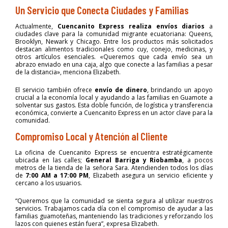
Un Servicio que Conecta Ciudades y Familias
Actualmente,
Cuencanito Express realiza envíos diarios
a
ciudades clave para la comunidad migrante ecuatoriana: Queens,
Brooklyn, Newark y Chicago. Entre los productos más solicitados
destacan alimentos tradicionales como cuy, conejo, medicinas, y
otros artículos esenciales. «Queremos que cada envío sea un
abrazo enviado en una caja, algo que conecte a las familias a pesar
de la distancia», menciona Elizabeth.
El servicio también ofrece
envío de dinero
, brindando un apoyo
crucial a la economía local y ayudando a las familias en Guamote a
solventar sus gastos. Esta doble función, de logística y transferencia
económica, convierte a Cuencanito Express en un actor clave para la
comunidad.
Compromiso Local y Atención al Cliente
La oficina de Cuencanito Express se encuentra estratégicamente
ubicada en las calles;
General Barriga y Riobamba
, a pocos
metros de la tienda de la señora Sara. Atendienden todos los días
de
7:00 AM a 17:00
PM
, Elizabeth asegura un servicio eficiente y
cercano a los usuarios.
“Queremos que la comunidad se sienta segura al utilizar nuestros
servicios. Trabajamos cada día con el compromiso de ayudar a las
familias guamoteñas, manteniendo las tradiciones y reforzando los
lazos con quienes están fuera”, expresa Elizabeth.