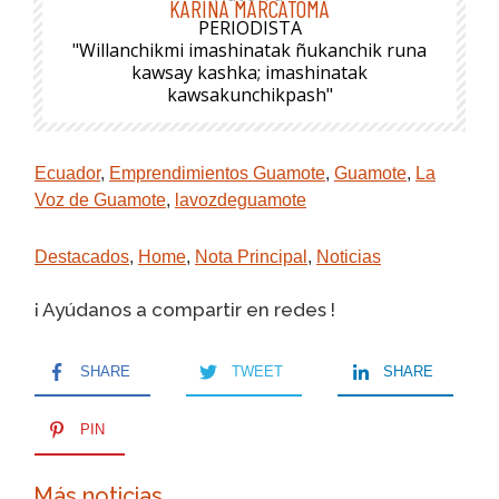
KARINA MARCATOMA
PERIODISTA
"Willanchikmi imashinatak ñukanchik runa
kawsay kashka; imashinatak
kawsakunchikpash"
Ecuador
,
Emprendimientos Guamote
,
Guamote
,
La
Voz de Guamote
,
lavozdeguamote
Destacados
,
Home
,
Nota Principal
,
Noticias
¡ Ayúdanos a compartir en redes !
SHARE
TWEET
SHARE
PIN
Más noticias