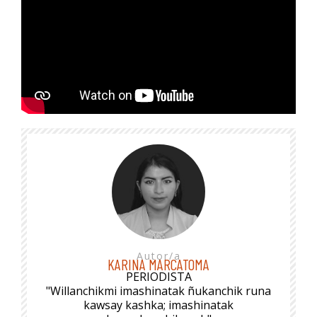
Autor/a
KARINA MARCATOMA
PERIODISTA
"Willanchikmi imashinatak ñukanchik runa
kawsay kashka; imashinatak