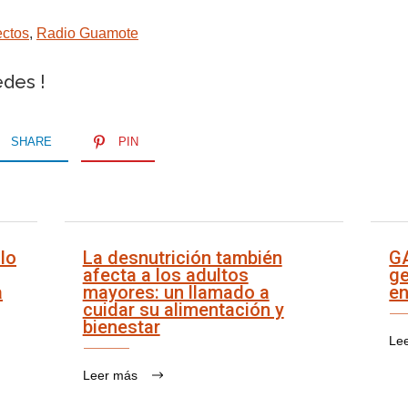
ectos
,
Radio Guamote
edes !
SHARE
PIN
lo
La desnutrición también
G
afecta a los adultos
ge
a
mayores: un llamado a
en
cuidar su alimentación y
bienestar
Le
Leer más