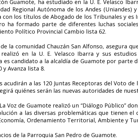
tón Guamote, ha estudiado en la U. E. Velasco Ibarr
sidad Regional Autónoma de los Andes (Uniandes) y
 con los títulos de Abogado de los Tribunales y es 
pero ha formado parte de diferentes luchas social
ento Político Provincial Cambio lista 62.
de la
comunidad Chauzán San Alfonso, asegura que 
 realizó en la U. E. Velasco Ibarra y sus estudios
 es candidato a la alcaldía de Guamote por parte 
y Avanza lista 8.
acudirán a las 120 Juntas Receptoras del Voto de l
legirá quiénes serán las nuevas autoridades de nues
 La Voz de Guamote realizó un “Diálogo Público” do
olución a las diversas problemáticas que tienen el
, Economía, Ordenamiento Territorial, Ambiente y Tu
pacios de la Parroquia San Pedro de Guamote.