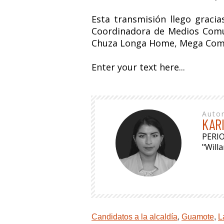
Esta transmisión llego graci
Coordinadora de Medios Comun
Chuza Longa Home, Mega Compu
Enter your text here...
Auto
KAR
PERI
"Will
Candidatos a la alcaldía
,
Guamote
,
L