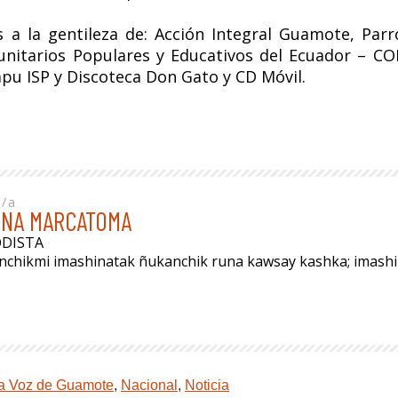
as a la gentileza de: Acción Integral Guamote, Pa
itarios Populares y Educativos del Ecuador – COR
 ISP y Discoteca Don Gato y CD Móvil.
r/a
INA MARCATOMA
ODISTA
anchikmi imashinatak ñukanchik runa kawsay kashka; imas
a Voz de Guamote
,
Nacional
,
Noticia