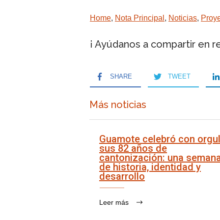
Home
,
Nota Principal
,
Noticias
,
Proy
¡ Ayúdanos a compartir en r
SHARE
TWEET
Más noticias
Guamote celebró con orgul
sus 82 años de
cantonización: una seman
de historia, identidad y
desarrollo
Leer más