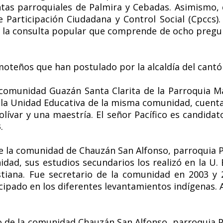
ntas parroquiales de Palmira y Cebadas. Asimismo, d
e Participación Ciudadana y Control Social (Cpccs).
e la consulta popular que comprende de ocho pregun
teños que han postulado por la alcaldía del cantó
comunidad Guazán Santa Clarita de la Parroquia Ma
 la Unidad Educativa de la misma comunidad, cuenta
olívar y una maestría. El señor Pacífico es candidat
.
 la comunidad de Chauzán San Alfonso, parroquia P
dad, sus estudios secundarios los realizó en la U. 
stiana. Fue secretario de la comunidad en 2003 y 2
cipado en los diferentes levantamientos indígenas. A
o de la comunidad
Chauzán San Alfonso, parroquia P