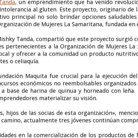
Tanda
, un emprendimiento que ha venido revoluci
intolerancia al gluten. Este proyecto, originario d
ivo principal no solo brindar opciones saludables
Organización de Mujeres La Samaritana, fundada en 
ishky Tanda, compartió que este proyecto surgió co
es pertenecientes a la Organización de Mujeres La
local y ofrecer a la comunidad un producto nutritiv
es o celiaquía.
Fundación Maquita fue crucial para la ejecución d
ncursos económicos no reembolsables organizados 
a base de harina de quinua y horneado con leña. L
mprendedores materializar su visión.
s, hijos de las socias de esta organización», menci
 camino, actualmente tres jóvenes continúan compro
lidades en la comercialización de los productos de