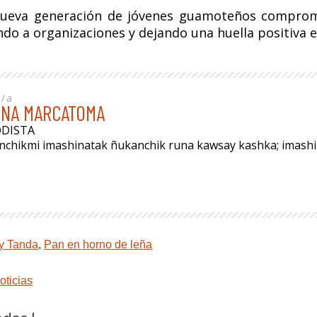
nueva generación de jóvenes guamoteños comprome
ando a organizaciones y dejando una huella positiva
r/a
INA MARCATOMA
ODISTA
anchikmi imashinatak ñukanchik runa kawsay kashka; imas
y Tanda
,
Pan en horno de leña
oticias