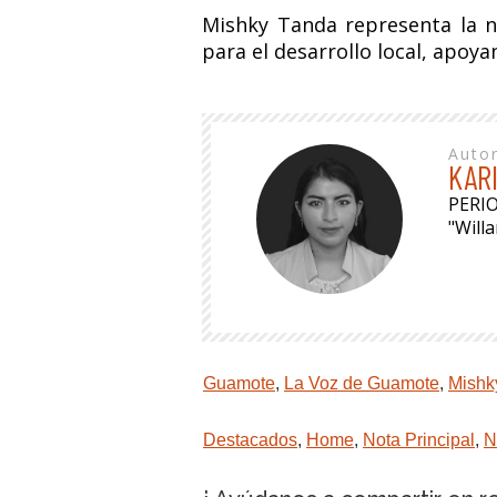
Mishky Tanda representa la 
para el desarrollo local, apoy
Auto
KAR
PERI
"Will
Guamote
,
La Voz de Guamote
,
Mishk
Destacados
,
Home
,
Nota Principal
,
N