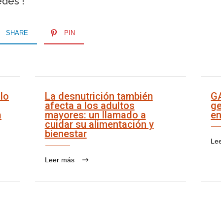
edes !
SHARE
PIN
lo
La desnutrición también
G
afecta a los adultos
ge
a
mayores: un llamado a
en
cuidar su alimentación y
bienestar
Le
Leer más