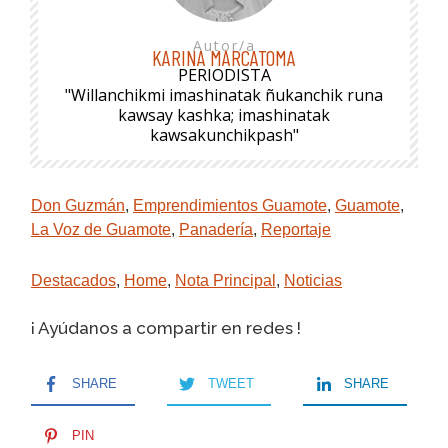
Autor/a
KARINA MARCATOMA
PERIODISTA
"Willanchikmi imashinatak ñukanchik runa
kawsay kashka; imashinatak
kawsakunchikpash"
Don Guzmán
,
Emprendimientos Guamote
,
Guamote
,
La Voz de Guamote
,
Panadería
,
Reportaje
Destacados
,
Home
,
Nota Principal
,
Noticias
¡ Ayúdanos a compartir en redes !
SHARE
TWEET
SHARE
PIN