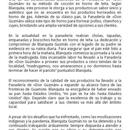
Guzmán» es su método de cocción en horno de leña. Según
Blanquita, este proceso le otorga a sus productos un sabor único y
auténtico que no se encuentra en los productos horneados en
horno de gas. Además de su clásico pan, la Panadería de «Don
Guzmán» utiliza este tipo de horno para hornear pollos, chanchos y
cuyes, brindando una amplia variedad de opciones a sus clientes.
En la actualidad en la panadería realizan cholas, tapadas,
empanadas y biscochos hecho en horno de leña. La dedicación y
compromiso de Blanquita Guzmán con el legado de su padre se
evidencia en su rutina diaria. Para asegurar que el pan esté listo a
primera hora de la mañana, Blanquita comienza su jornada a la una
de la madrugada. Esta incansable labor ha llevado a la Panadería
de «Don Guzmán» a proveer sus productos a cinco tiendas de la
localidad, “madrugamos, nos amanecemos y no dormimos hasta
terminar de hacer el pancito” puntualizó Blanquita.
El reconocimiento de la calidad de sus productos ha llevado a la
Panadería de «Don Guzmán» a expandir su alcance fuera de las
fronteras de Guamote. Blanquita se enorgullece de haber enviado
su pan hasta Estados Unidos, “mi pan se ha ido hasta Estados
Unidos” dijo. Dejando claro que la excelencia de su trabajo y su
capacidad para satisfacer a sus clientes va más allá del ámbito
local.
A pesar de los desafíos que ha enfrentado, como las movilizaciones
indígenas y la pandemia, Blanquita Guzmán no se ha detenido y ha
continuado trabajando arduamente. Siempre dispuesta a atender a
sus clientes. Su pasión por su oficio y su determinación por