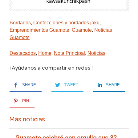
kawsakunchikpash"
Bordados
,
Confecciones y bordados jaku
,
Emprendimientos Guamote
,
Guamote
,
Noticias
Guamote
Destacados
,
Home
,
Nota Principal
,
Noticias
¡ Ayúdanos a compartir en redes !
SHARE
TWEET
SHARE
PIN
Más noticias
Guamote celebró con orgullo sus 82