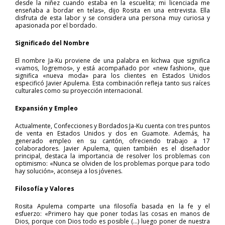
desde la niñez cuando estaba en la escuelita; mi licenciada me
enseñaba a bordar en telas», dijo Rosita en una entrevista. Ella
disfruta de esta labor y se considera una persona muy curiosa y
apasionada por el bordado.
Significado del Nombre
El nombre Ja-Ku proviene de una palabra en kichwa que significa
«vamos, logremos», y está acompañado por «new fashion», que
significa «nueva moda» para los clientes en Estados Unidos
especificó Javier Apulema. Esta combinación refleja tanto sus raíces
culturales como su proyección internacional.
Expansión y Empleo
Actualmente, Confecciones y Bordados Ja-Ku cuenta con tres puntos
de venta en Estados Unidos y dos en Guamote. Además, ha
generado empleo en su cantón, ofreciendo trabajo a 17
colaboradores. Javier Apulema, quien también es el diseñador
principal, destaca la importancia de resolver los problemas con
optimismo: «Nunca se olviden de los problemas porque para todo
hay solución», aconseja a los jóvenes.
Filosofía y Valores
Rosita Apulema comparte una filosofía basada en la fe y el
esfuerzo: «Primero hay que poner todas las cosas en manos de
Dios, porque con Dios todo es posible (…) luego poner de nuestra